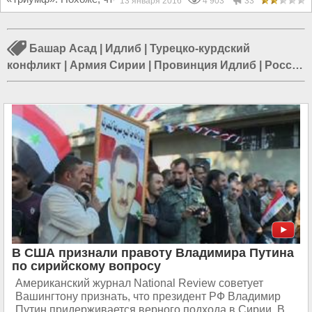
13 января 2016
4 903
33
Башар Асад
|
Идлиб
|
Турецко-курдский
конфликт
|
Армия Сирии
|
Провинция Идлиб
|
Россия
в Сирии
|
Путин в Сирии
|
США в Сирии
|
ИГИЛ в
Сирии
|
Военные в Сирии
|
Война в Сирии
|
События
в Сирии
В США признали правоту Владимира Путина
по сирийскому вопросу
Американский журнал National Review советует
Вашингтону признать, что президент РФ Владимир
Путин придерживается верного подхода в Сирии. В