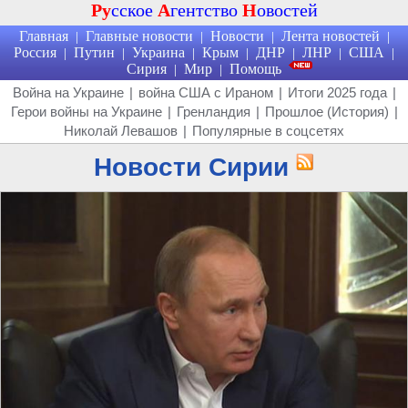
Ру
сское
А
гентство
Н
овостей
Главная
Главные новости
Новости
Лента новостей
|
|
|
|
Россия
Путин
Украина
Крым
ДНР
ЛНР
США
|
|
|
|
|
|
|
Сирия
Мир
Помощь
|
|
Война на Украине
|
война США с Ираном
|
Итоги 2025 года
|
Герои войны на Украине
|
Гренландия
|
Прошлое (История)
|
Николай Левашов
|
Популярные в соцсетях
Новости Сирии