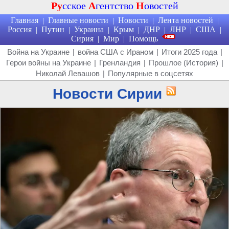
Ру
сское
А
гентство
Н
овостей
Главная
Главные новости
Новости
Лента новостей
|
|
|
|
Россия
Путин
Украина
Крым
ДНР
ЛНР
США
|
|
|
|
|
|
|
Сирия
Мир
Помощь
|
|
Война на Украине
|
война США с Ираном
|
Итоги 2025 года
|
Герои войны на Украине
|
Гренландия
|
Прошлое (История)
|
Николай Левашов
|
Популярные в соцсетях
Новости Сирии