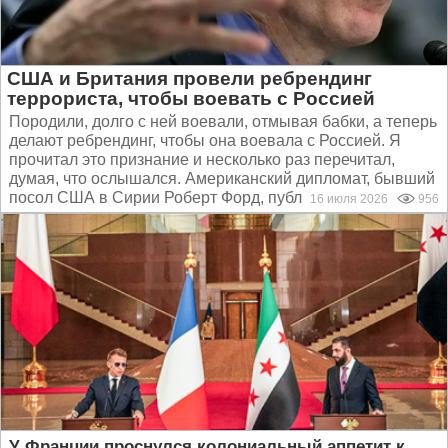
США и Британия провели ребрендинг
террориста, чтобы воевать с Россией
Породили, долго с ней воевали, отмывая бабки, а теперь
делают ребрендинг, чтобы она воевала с Россией. Я
прочитал это признание и несколько раз перечитал,
думая, что ослышался. Американский дипломат, бывший
посол США в Сирии Роберт Форд, публично рассказал...
16 июля 2026
956
У Франции проснулся колониальный аппетит к