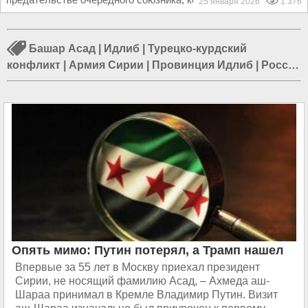
25 января 2026
1 376
Башар Асад
|
Идлиб
|
Турецко-курдский
конфликт
|
Армия Сирии
|
Провинция Идлиб
|
Россия
в Сирии
|
Путин в Сирии
|
США в Сирии
|
ИГИЛ в
Сирии
|
Военные в Сирии
|
Война в Сирии
|
События
в Сирии
Опять мимо: Путин потерял, а Трамп нашел
Впервые за 55 лет в Москву приехал президент
Сирии, не носящий фамилию Асад, – Ахмеда аш-
Шараа принимал в Кремле Владимир Путин. Визит