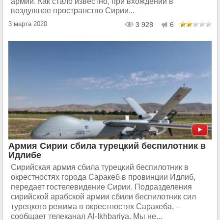
армии. Как стало известно, при вхождении в
воздушное пространство Сирии...
3 марта 2020
3 928
6
Армия Сирии сбила турецкий беспилотник в
Идлибе
Сирийская армия сбила турецкий беспилотник в
окрестностях города Саракеб в провинции Идлиб,
передает гостелевидение Сирии. Подразделения
сирийской арабской армии сбили беспилотник сил
турецкого режима в окрестностях Саракеба, –
сообщает телеканал Al-Ikhbariya. Мы не...