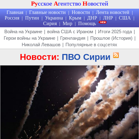
Ру
сское
А
гентство
Н
овостей
Главная
Главные новости
Новости
Лента новостей
|
|
|
|
Россия
Путин
Украина
Крым
ДНР
ЛНР
США
|
|
|
|
|
|
|
Сирия
Мир
Помощь
|
|
Война на Украине
|
война США с Ираном
|
Итоги 2025 года
|
Герои войны на Украине
|
Гренландия
|
Прошлое (История)
|
Николай Левашов
|
Популярные в соцсетях
Новости:
ПВО Сирии