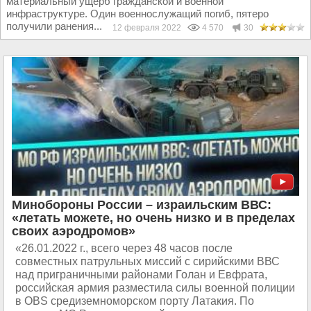
материальный ущерб гражданской и военной
инфраструктуре. Один военнослужащий погиб, пятеро
получили ранения...
12 февраля 2022
4 570
30
Минобороны России – израильским ВВС:
«летать можете, но очень низко и в пределах
своих аэродромов»
«26.01.2022 г., всего через 48 часов после
совместных патрульных миссий с сирийскими ВВС
над приграничными районами Голан и Евфрата,
российская армия разместила силы военной полиции
в OBS средиземноморском порту Латакия. По