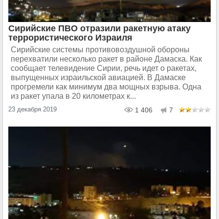
Сирийские ПВО отразили ракетную атаку
террористического Израиля
Сирийские системы противовоздушной обороны
перехватили несколько ракет в районе Дамаска. Как
сообщает телевидение Сирии, речь идет о ракетах,
выпущенных израильской авиацией. В Дамаске
прогремели как минимум два мощных взрыва. Одна
из ракет упала в 20 километрах к...
23 декабря 2019
1 406
7