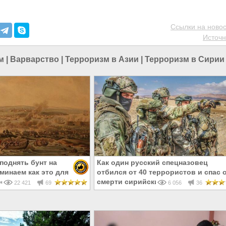
Ссылки на новос
Источн
м
|
Варварство
|
Терроризм в Азии
|
Терроризм в Сирии
поднять бунт на
Как один русский спецназовец
минаем как это для
отбился от 40 террористов и спас 
ось в прошлый раз
смерти сирийский город
22 421
69
6 056
36