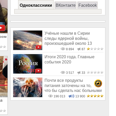
Одноклассники
ВКонтакте
Facebook
Учёные нашли в Сирии
ором
следы ядерной войны,
произошедшей около 13
тысяч лет назад
8 894
87
Итоги 2020 года. Главные
события 2020
3 517
33
Почти все продукты
питания заточены на то,
что бы сделать нас больными
и бесплодным
196 013
13 900
ый