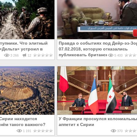
тупники. Что элитный
Правда о событиях под Дейр-эз-З
«Дельта» устроил в
07.02.2018, которую отказались
публиковать британские СМИ
3 266
12
5 400
 Сирии находится
У Франции проснулся колониальн
 нём такого важного?
аппетит к Сирии
1 191
370