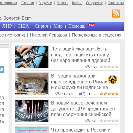
материалы
|
Ссылки
|
Зарубки
|
Молва
|
Книги
|
О проекте
|
Контакты
. Золотой Век»
ЛНР
США
Сирия
Мир
Помощь
|
|
|
|
е (История)
|
Николай Левашов
|
Популярные в соцсетях
Летающий «калаш». Есть
средство защитить страну
без наращивания ядерной
мощи
942
В Турции раскопали
фрески «древнего Рима»
и обнаружили надписи на
Русском!
612 451
31 323
да
В новом рассекреченном
ая
документе ЦРУ представлен
на
план свержения сирийской
ие
власти
ть
540
Что происходит в России и