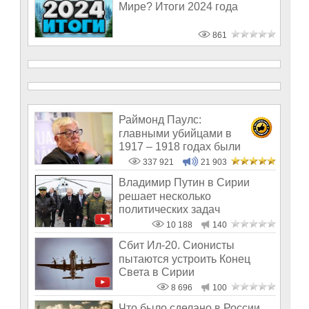
Мире? Итоги 2024 года
861
Раймонд Паулс:
главными убийцами в
1917 – 1918 годах были
латыши и евреи, а не русс
337 921
21 903
Владимир Путин в Сирии
решает несколько
политических задач
10 188
140
Сбит Ил-20. Сионисты
пытаются устроить Конец
Света в Сирии
8 696
100
Что было сделано в России