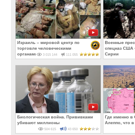
Израиль – мировой центр по
Военные прес
торговле человеческими
спецназ США 
органами
Сирии
3 015 144
111 055
Биологическая война. Прививками
Где именно в
убивают миллионы
Алеппо, что в
504 615
43 650