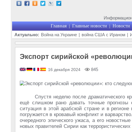
Информационн
Главная
Главные новости
Новости
|
|
Актуально:
Война на Украине
|
война США с Ираном
|
Экспорт сирийской «революци
845
16 декабря 2024
Спустя неделю после драматического кр
ещё слишком рано давать точные прогнозы от
ситуация в этой арабской стране и в регионе 
погружается в кровавый конфликт и варварство
очередного эпического ужаса, а его новостн
новых правителей Сирии как террористических 