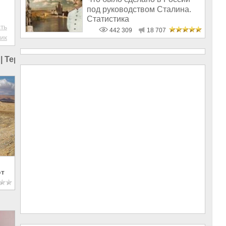
под руководством Сталина.
Статистика
ть
442 309
18 707
ик
|
Терроризм в мире
от