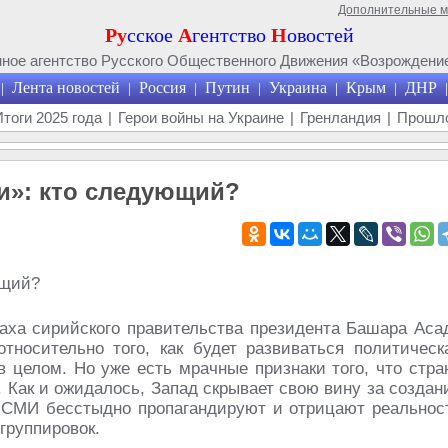
Дополнительные 
Ру
сское
А
гентство
Н
овостей
ое агентство Русского Общественного Движения «Возрождение
Лента новостей
Россия
Путин
Украина
Крым
ДНР
|
|
|
|
|
|
|
Итоги 2025 года
|
Герои войны на Украине
|
Гренландия
|
Прошло
и»: кто следующий?
аха сирийского правительства президента Башара Аса
носительно того, как будет развиваться политическ
в целом. Но уже есть мрачные признаки того, что стра
. Как и ожидалось, Запад скрывает свою вину за создан
ые СМИ бесстыдно пропагандируют и отрицают реальнос
группировок.