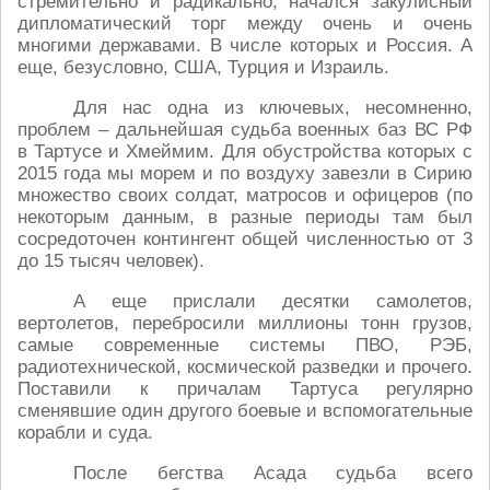
стремительно и радикально, начался закулисный
дипломатический торг между очень и очень
многими державами. В числе которых и Россия. А
еще, безусловно, США, Турция и Израиль.
Для нас одна из ключевых, несомненно,
проблем – дальнейшая судьба военных баз ВС РФ
в Тартусе и Хмеймим. Для обустройства которых с
2015 года мы морем и по воздуху завезли в Сирию
множество своих солдат, матросов и офицеров (по
некоторым данным, в разные периоды там был
сосредоточен контингент общей численностью от 3
до 15 тысяч человек).
А еще прислали десятки самолетов,
вертолетов, перебросили миллионы тонн грузов,
самые современные системы ПВО, РЭБ,
радиотехнической, космической разведки и прочего.
Поставили к причалам Тартуса регулярно
сменявшие один другого боевые и вспомогательные
корабли и суда.
После бегства Асада судьба всего