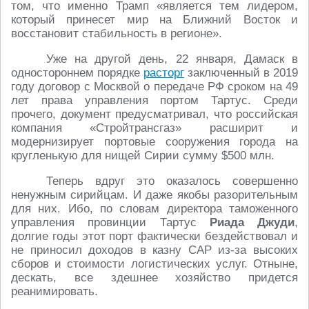
том, что именно Трамп «является тем лидером,
который принесет мир на Ближний Восток и
восстановит стабильность в регионе».
Уже на другой день, 22 января, Дамаск в
одностороннем порядке
расторг
заключенный в 2019
году договор с Москвой о передаче РФ сроком на 49
лет права управления портом Тартус. Среди
прочего, документ предусматривал, что российская
компания «Стройтрансгаз» расширит и
модернизирует портовые сооружения города на
кругленькую для нищей Сирии сумму $500 млн.
Теперь вдруг это оказалось совершенно
ненужным сирийцам. И даже якобы разорительным
для них. Ибо, по словам директора таможенного
управления провинции Тартус
Риада Джуди
,
долгие годы этот порт фактически бездействовал и
не приносил доходов в казну САР из-за высоких
сборов и стоимости логистических услуг. Отныне,
дескать, все здешнее хозяйство придется
реанимировать.