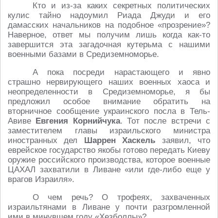
Кто и из-за каких секретных политических
кулис тайно надоумил Риада Джуди и его
дамасских начальников на подобное «прозрение»?
Наверное, ответ мы получим лишь когда как-то
завершится эта загадочная кутерьма с нашими
военными базами в Средиземноморье.
А пока посреди нарастающего и явно
страшно нервирующего наших военных хаоса и
неопределенности в Средиземноморье, я бы
предложил особое внимание обратить на
вторничное сообщение украинского посла в Тель-
Авиве
Евгения Корнийчука
. Тот после встречи с
заместителем главы израильского министра
иностранных дел
Шаррен Хаскель
заявил, что
еврейское государство якобы готово передать Киеву
оружие российского производства, которое военные
ЦАХАЛ захватили в Ливане «или где-либо еще у
врагов Израиля».
О чем речь? О трофеях, захваченных
израильтянами в Ливане у почти разгромленной
ими в минувшем году «Хезболлы»?