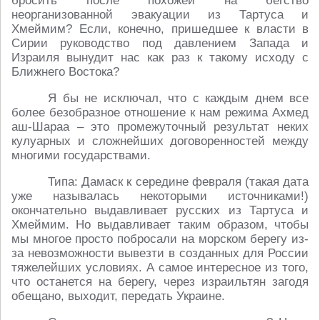
бросить после похожей на бегство
неорганизованной эвакуации из Тартуса и
Хмеймим? Если, конечно, пришедшее к власти в
Сирии руководство под давлением Запада и
Израиля вынудит нас как раз к такому исходу с
Ближнего Востока?
Я бы не исключал, что с каждым днем все
более безобразное отношение к нам режима Ахмед
аш-Шараа – это промежуточный результат неких
кулуарных и сложнейших договоренностей между
многими государствами.
Типа: Дамаск к середине февраля (такая дата
уже называлась некоторыми источниками!)
окончательно выдавливает русских из Тартуса и
Хмеймим. Но выдавливает таким образом, чтобы
мы многое просто побросали на морском берегу из-
за невозможности вывезти в созданных для России
тяжелейших условиях. А самое интересное из того,
что останется на берегу, через израильтян загодя
обещано, выходит, передать Украине.