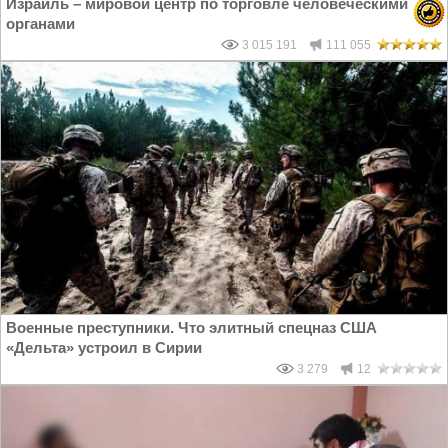
Израиль – мировой центр по торговле человеческими
органами
3 015 191
111 055
Военные преступники. Что элитный спецназ США
«Дельта» устроил в Сирии
3 279
12