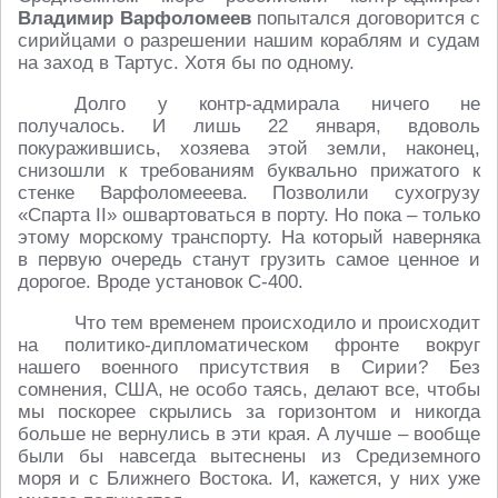
Владимир Варфоломеев
попытался договорится с
сирийцами о разрешении нашим кораблям и судам
на заход в Тартус. Хотя бы по одному.
Долго у контр-адмирала ничего не
получалось. И лишь 22 января, вдоволь
покуражившись, хозяева этой земли, наконец,
снизошли к требованиям буквально прижатого к
стенке Варфоломееева. Позволили сухогрузу
«Спарта II» ошвартоваться в порту. Но пока – только
этому морскому транспорту. На который наверняка
в первую очередь станут грузить самое ценное и
дорогое. Вроде установок С-400.
Что тем временем происходило и происходит
на политико-дипломатическом фронте вокруг
нашего военного присутствия в Сирии? Без
сомнения, США, не особо таясь, делают все, чтобы
мы поскорее скрылись за горизонтом и никогда
больше не вернулись в эти края. А лучше – вообще
были бы навсегда вытеснены из Средиземного
моря и с Ближнего Востока. И, кажется, у них уже