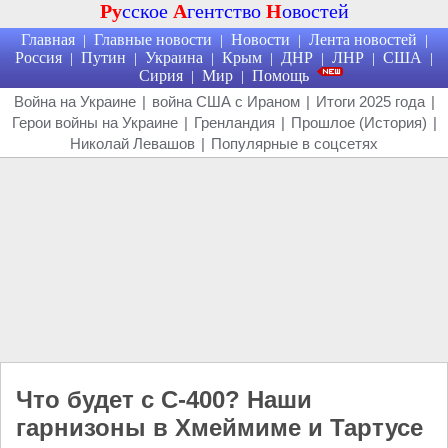
Ру
сское
А
гентство
Н
овостей
Главная
Главные новости
Новости
Лента новостей
|
|
|
|
Россия
Путин
Украина
Крым
ДНР
ЛНР
США
|
|
|
|
|
|
|
Сирия
Мир
Помощь
|
|
Война на Украине
|
война США с Ираном
|
Итоги 2025 года
|
Герои войны на Украине
|
Гренландия
|
Прошлое (История)
|
Николай Левашов
|
Популярные в соцсетях
Что будет с С-400? Наши
гарнизоны в Хмеймиме и Тартусе