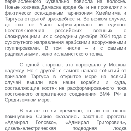
перечисленного буквально повисла на волоске.
Новые хозяева Дамаска вроде бы и не проявляли к
фактически осажденным гарнизонам Хмеймима и
Тартуса открытой враждебности. Во всяком случае,
до сих не было зафиксировано ни единого
боестолкновения российских военных с
блокирующими их с середины декабря 2024 года с
сухопутного направления арабскими вооруженными
группировками. В том числе – и с самыми
радикальными, явно исламистского толка.
С одной стороны, это порождало у Москвы
надежду. Но с другой: с самого начала событий от
причалов Тартуса в открытое море на всякий
случай вышли все наши корабли и суда,
составляющие костяк не расформированного пока
постоянного оперативного соединения ВМФ РФ в
Средиземном море.
В числе то ли временно, то ли постоянно
покинувших Сирию оказались ракетные фрегаты
«Адмирал Головко», «Адмирал Григорович»,
дизель-электрическая подводная лодка