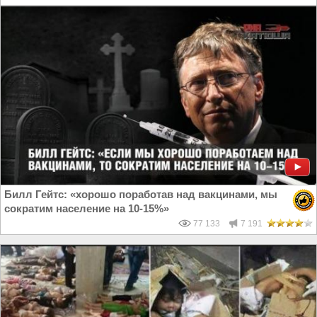
Билл Гейтс: «хорошо поработав над вакцинами, мы
сократим население на 10-15%»
77 133
7 191