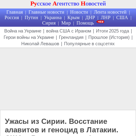
Ру
сское
А
гентство
Н
овостей
Главная
Главные новости
Новости
Лента новостей
|
|
|
|
Россия
Путин
Украина
Крым
ДНР
ЛНР
США
|
|
|
|
|
|
|
Сирия
Мир
Помощь
|
|
Война на Украине
|
война США с Ираном
|
Итоги 2025 года
|
Герои войны на Украине
|
Гренландия
|
Прошлое (История)
|
Николай Левашов
|
Популярные в соцсетях
Ужасы из Сирии. Восстание
алавитов и геноцид в Латакии.