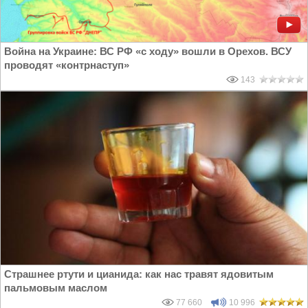
Война на Украине: ВС РФ «с ходу» вошли в Орехов. ВСУ
проводят «контрнаступ»
143
Страшнее ртути и цианида: как нас травят ядовитым
пальмовым маслом
77 660
10 996