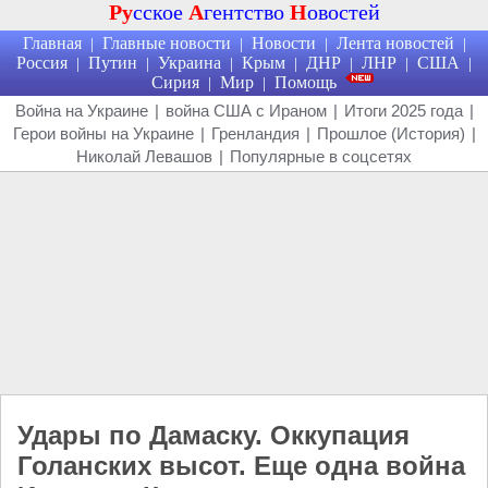
Ру
сское
А
гентство
Н
овостей
Главная
Главные новости
Новости
Лента новостей
|
|
|
|
Россия
Путин
Украина
Крым
ДНР
ЛНР
США
|
|
|
|
|
|
|
Сирия
Мир
Помощь
|
|
Война на Украине
|
война США с Ираном
|
Итоги 2025 года
|
Герои войны на Украине
|
Гренландия
|
Прошлое (История)
|
Николай Левашов
|
Популярные в соцсетях
Удары по Дамаску. Оккупация
Голанских высот. Еще одна война