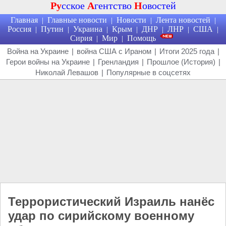
Ру
сское
А
гентство
Н
овостей
Главная
Главные новости
Новости
Лента новостей
|
|
|
|
Россия
Путин
Украина
Крым
ДНР
ЛНР
США
|
|
|
|
|
|
|
Сирия
Мир
Помощь
|
|
Война на Украине
|
война США с Ираном
|
Итоги 2025 года
|
Герои войны на Украине
|
Гренландия
|
Прошлое (История)
|
Николай Левашов
|
Популярные в соцсетях
Террористический Израиль нанёс
удар по сирийскому военному