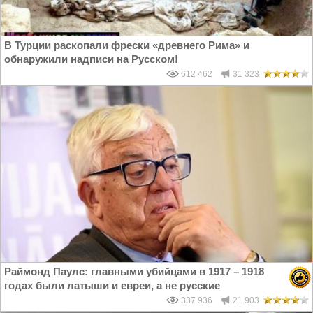
В Турции раскопали фрески «древнего Рима» и
обнаружили надписи на Русском!
612 462
31 323
Раймонд Паулс: главными убийцами в 1917 – 1918
годах были латыши и евреи, а не русские
337 936
21 903