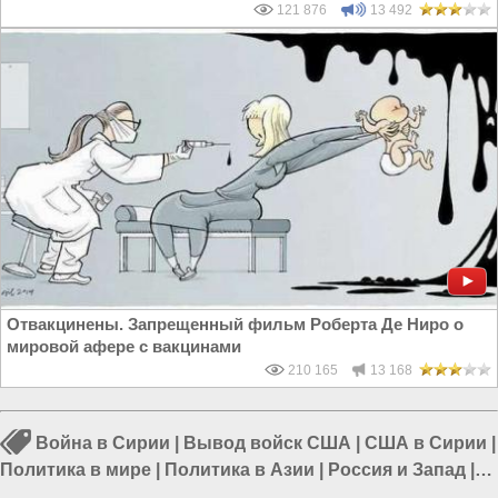
121 876
13 492
Отвакцинены. Запрещенный фильм Роберта Де Ниро о
мировой афере с вакцинами
210 165
13 168
Война в Сирии
|
Вывод войск США
|
США в Сирии
|
Политика в мире
|
Политика в Азии
|
Россия и Запад
|
Россия и США