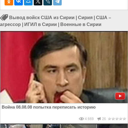
Вывод войск США из Сирии
|
Сирия
|
США –
агрессор
|
ИГИЛ в Сирии
|
Военные в Сирии
Война 08.08.08 попытка переписать историю
4 669
26