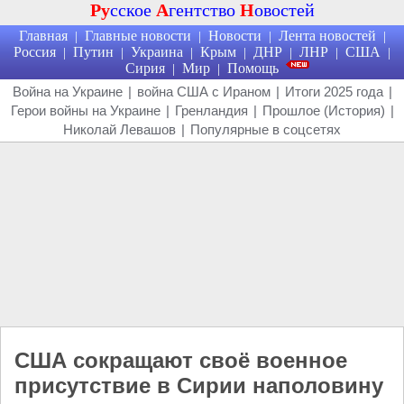
Ру
сское
А
гентство
Н
овостей
Главная
Главные новости
Новости
Лента новостей
|
|
|
|
Россия
Путин
Украина
Крым
ДНР
ЛНР
США
|
|
|
|
|
|
|
Сирия
Мир
Помощь
|
|
Война на Украине
|
война США с Ираном
|
Итоги 2025 года
|
Герои войны на Украине
|
Гренландия
|
Прошлое (История)
|
Николай Левашов
|
Популярные в соцсетях
США сокращают своё военное
присутствие в Сирии наполовину