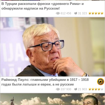
В Турции раскопали фрески «древнего Рима» и
обнаружили надписи на Русском!
612 456
31 323
Раймонд Паулс: главными убийцами в 1917 – 1918
годах были латыши и евреи, а не русские
337 930
21 903