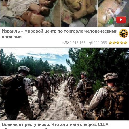
Израиль – мировой центр по торговле человеческими
органами
3 015 165
111 055
Военные преступники. Что элитный спецназ США