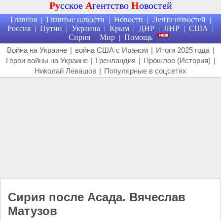
Ру
сское
А
гентство
Н
овостей
Главная
Главные новости
Новости
Лента новостей
|
|
|
|
Россия
Путин
Украина
Крым
ДНР
ЛНР
США
|
|
|
|
|
|
|
Сирия
Мир
Помощь
|
|
Война на Украине
|
война США с Ираном
|
Итоги 2025 года
|
Герои войны на Украине
|
Гренландия
|
Прошлое (История)
|
Николай Левашов
|
Популярные в соцсетях
Сирия после Асада. Вячеслав
Матузов