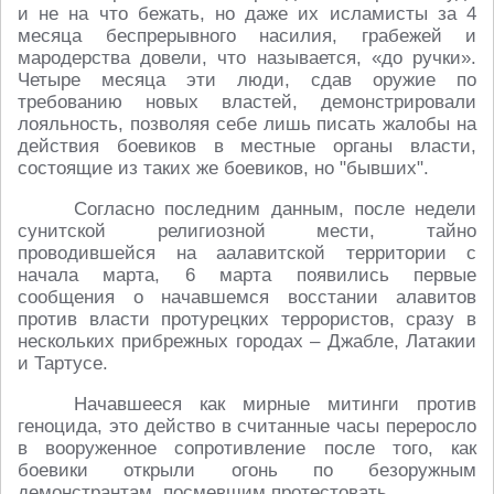
и не на что бежать, но даже их исламисты за 4
месяца беспрерывного насилия, грабежей и
мародерства довели, что называется, «до ручки».
Четыре месяца эти люди, сдав оружие по
требованию новых властей, демонстрировали
лояльность, позволяя себе лишь писать жалобы на
действия боевиков в местные органы власти,
состоящие из таких же боевиков, но "бывших".
Согласно последним данным, после недели
сунитской религиозной мести, тайно
проводившейся на аалавитской территории с
начала марта, 6 марта появились первые
сообщения о начавшемся восстании алавитов
против власти протурецких террористов, сразу в
нескольких прибрежных городах – Джабле, Латакии
и Тартусе.
Начавшееся как мирные митинги против
геноцида, это действо в считанные часы переросло
в вооруженное сопротивление после того, как
боевики открыли огонь по безоружным
демонстрантам, посмевшим протестовать.