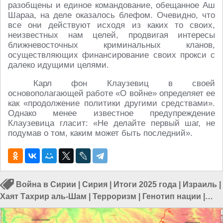
разобщены и единое командование, обещанное Аш
Шараа, на деле оказалось блефом. Очевидно, что
все они действуют исходя из каких то своих,
неизвестных нам целей, продвигая интересы
ближневосточных криминальных кланов,
осуществляющих финансирование своих прокси с
далеко идущими целями.
Карл фон Клаузевиц в своей
основополагающей работе «О войне» определяет ее
как «продолжение политики другими средствами».
Однако менее известное предупреждение
Клаузевица гласит: «Не делайте первый шаг, не
подумав о том, каким может быть последний».
Война в Сирии
|
Сирия
|
Итоги 2025 года
|
Израиль
|
Хаят Тахрир аль-Шам
|
Терроризм
|
Генотип нации
|
Терроризм в Сирии