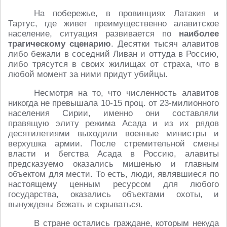
На побережье, в провинциях Латакия и
Тартус, где живет преимущественно алавитское
население, ситуация развивается по
наиболее
трагическому сценарию
. Десятки тысяч алавитов
либо бежали в соседний Ливан и оттуда в Россию,
либо трясутся в своих жилищах от страха, что в
любой момент за ними придут убийцы.
Несмотря на то, что численность алавитов
никогда не превышала 10-15 проц. от 23-милионного
населения Сирии, именно они составляли
правящую элиту режима Асада и из их рядов
десятилетиями выходили военные министры и
верхушка армии. После стремительной смены
власти и бегства Асада в Россию, алавиты
предсказуемо оказались мишенью и главным
объектом для мести. То есть, люди, являвшиеся по
настоящему ценным ресурсом для любого
государства, оказались объектами охоты, и
вынуждены бежать и скрываться.
В стране остались граждане, которым некуда