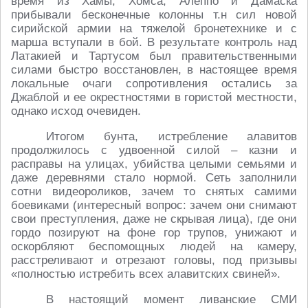
время из Хамы, Хомса, Алеппо и Дамаска
прибывали бесконечные колонны т.н сил новой
сирийской армии на тяжелой бронетехнике и с
марша вступали в бой. В результате контроль над
Латакией и Тартусом был правительственными
силами быстро восстановлен, в настоящее время
локальные очаги сопротивления остались за
Джаблой и ее окрестностями в гористой местности,
однако исход очевиден.
Итогом бунта, истребление алавитов
продолжилось с удвоенной силой – казни и
расправы на улицах, убийства целыми семьями и
даже деревнями стало нормой. Сеть заполнили
сотни видеороликов, зачем то снятых самими
боевиками (интересный вопрос: зачем они снимают
свои преступления, даже не скрывая лица), где они
гордо позируют на фоне гор трупов, унижают и
оскорбляют беспомощных людей на камеру,
расстреливают и отрезают головы, под призывы
«полностью истребить всех алавитских свиней».
В настоящий момент ливанские СМИ