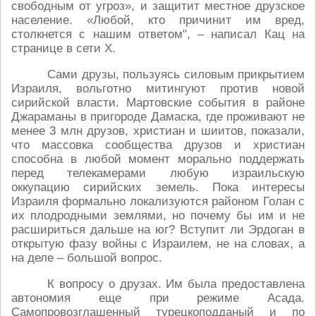
свободным от угроз», и защитит местное друзское
население. «Любой, кто причинит им вред,
столкнется с нашим ответом", – написал Кац на
странице в сети X.
Сами друзы, пользуясь силовым прикрытием
Израиля, вольготно митингуют против новой
сирийской власти. Мартовские события в районе
Джараманы в пригороде Дамаска, где проживают не
менее 3 млн друзов, христиан и шиитов, показали,
что массовка сообщества друзов и христиан
способна в любой момент морально поддержать
перед телекамерами любую израильскую
оккупацию сирийских земель. Пока интересы
Израиля формально локализуются районом Голан с
их плодродными землями, но почему бы им и не
расшириться дальше на юг? Вступит ли Эрдоган в
открытую фазу войны с Израилем, не на словах, а
на деле – большой вопрос.
К вопросу о друзах. Им была предоставлена
автономия еще при режиме Асада.
Самопровозглашенный турецкоподданый и по