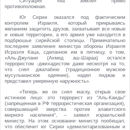
Ситуация «на земле» прямо
противоположная.
Юг Сирии оказался под фактическим
контролем Израиля, который прикрываясь
желанием защитить друзов, захватывает все новые
и новые территории, а его армия уже находится в
подбрюшье сирийской столицы. Примечательно
последнее заявление министра обороны Израиля
Исраэля Каца, сделанное им в пятницу, о том,
«Аль-Джулани (Ахмед аш-Шараа) остался
террористом -джихадистом даже несмотря на то,
что снял джалабию (традиционное мужское
мусульманское одеяние), надел пиджак и
представил умеренную наружность».
«Теперь же он снял маску, открыв свое
истинное лицо: это террорист из "Аль-Каиды"
(запрещенная в РФ террористическая организация),
совершающий зверства против алавитского
мирного населения", – заявил израильский
министр. На этом основании министр пообещал,
что обеспечит юг Сирии «демилитаризованным и