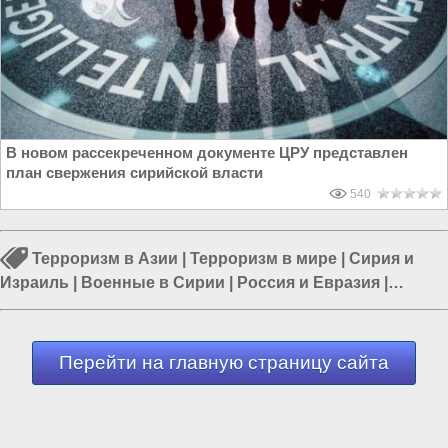
В новом рассекреченном документе ЦРУ представлен
план свержения сирийской власти
540
Терроризм в Азии
|
Терроризм в мире
|
Сирия и
Израиль
|
Военные в Сирии
|
Россия и Евразия
|
Россия и Сирия
|
Россия в Сирии
Перейти на главную страницу сайта