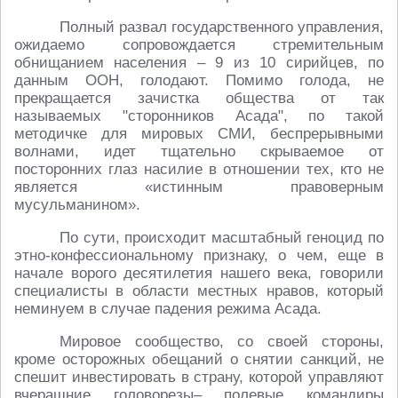
Полный развал государственного управления,
ожидаемо сопровождается стремительным
обнищанием населения – 9 из 10 сирийцев, по
данным ООН, голодают. Помимо голода, не
прекращается зачистка общества от так
называемых "сторонников Асада", по такой
методичке для мировых СМИ, беспрерывными
волнами, идет тщательно скрываемое от
посторонних глаз насилие в отношении тех, кто не
является «истинным правоверным
мусульманином».
По сути, происходит масштабный геноцид по
этно-конфессиональному признаку, о чем, еще в
начале ворого десятилетия нашего века, говорили
специалисты в области местных нравов, который
неминуем в случае падения режима Асада.
Мировое сообщество, со своей стороны,
кроме осторожных обещаний о снятии санкций, не
спешит инвестировать в страну, которой управляют
вчерашние головорезы– полевые командиры