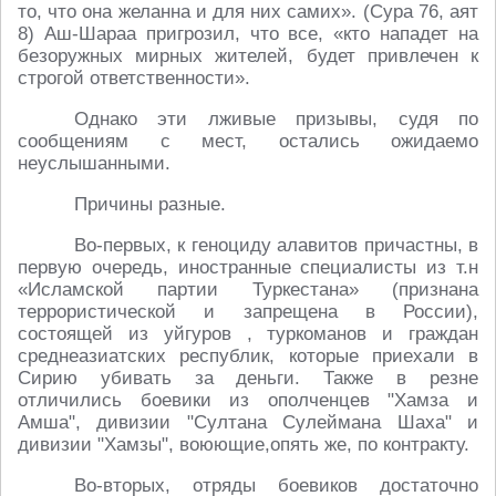
то, что она желанна и для них самих». (Сура 76, аят
8) Аш-Шараа пригрозил, что все, «кто нападет на
безоружных мирных жителей, будет привлечен к
строгой ответственности».
Однако эти лживые призывы, судя по
сообщениям с мест, остались ожидаемо
неуслышанными.
Причины разные.
Во-первых, к геноциду алавитов причастны, в
первую очередь, иностранные специалисты из т.н
«Исламской партии Туркестана» (признана
террористической и запрещена в России),
состоящей из уйгуров , туркоманов и граждан
среднеазиатских республик, которые приехали в
Сирию убивать за деньги. Также в резне
отличились боевики из ополченцев "Хамза и
Амша", дивизии "Султана Сулеймана Шаха" и
дивизии "Хамзы", воюющие,опять же, по контракту.
Во-вторых, отряды боевиков достаточно