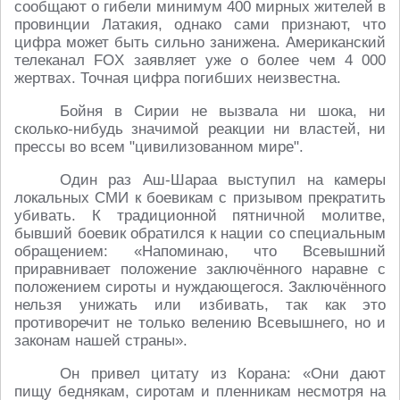
сообщают о гибели минимум 400 мирных жителей в
провинции Латакия, однако сами признают, что
цифра может быть сильно занижена. Американский
телеканал FOX заявляет уже о более чем 4 000
жертвах. Точная цифра погибших неизвестна.
Бойня в Сирии не вызвала ни шока, ни
сколько-нибудь значимой реакции ни властей, ни
прессы во всем "цивилизованном мире".
Один раз Аш-Шараа выступил на камеры
локальных СМИ к боевикам с призывом прекратить
убивать. К традиционной пятничной молитве,
бывший боевик обратился к нации со специальным
обращением: «Напоминаю, что Всевышний
приравнивает положение заключённого наравне с
положением сироты и нуждающегося. Заключённого
нельзя унижать или избивать, так как это
противоречит не только велению Всевышнего, но и
законам нашей страны».
Он привел цитату из Корана: «Они дают
пищу беднякам, сиротам и пленникам несмотря на