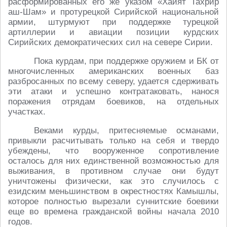
расформированных его же указом «Хайят Тахрир
аш-Шам» и протурецкой Сирийской национальной
армии, штурмуют при поддержке турецкой
артиллерии и авиации позиции курдских
Сирийских демократических сил на севере Сирии.
Пока курдам, при поддержке оружием и БК от
многочисленных американских военных баз
разбросанных по всему северу, удается сдерживать
эти атаки и успешно контратаковать, нанося
поражения отрядам боевиков, на отдельных
участках.
Веками курды, притесняемые османами,
привыкли расчитывать только на себя и твердо
убеждены, что вооруженное сопротивление
осталось для них единственной возможностью для
выживания, в противном случае они будут
уничтожены физически, как это случилось с
езидским меньшинством в окрестностях Камышлы,
которое полностью вырезали суннитские боевики
еще во времена гражданской войны начала 2010
годов.