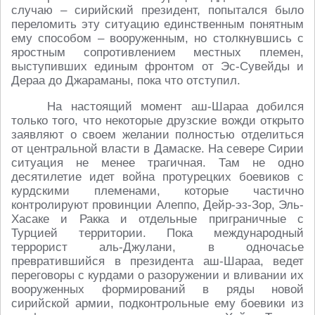
случаю – сирийский президент, попытался было
переломить эту ситуацию единственным понятным
ему способом – вооруженным, но столкнувшись с
яростным сопротивлением местных племен,
выступивших единым фронтом от Эс-Сувейды и
Дераа до Джараманы, пока что отступил.
На настоящий момент аш-Шараа добился
только того, что некоторые друзские вожди открыто
заявляют о своем желании полностью отделиться
от центральной власти в Дамаске. На севере Сирии
ситуация не менее трагичная. Там не одно
десятилетие идет война протурецких боевиков с
курдскими племенами, которые частично
контролируют провинции Алеппо, Дейр-эз-Зор, Эль-
Хасаке и Ракка и отдельные приграничные с
Турцией территории. Пока международный
террорист аль-Джулани, в одночасье
превратившийся в президента аш-Шараа, ведет
переговоры с курдами о разоружении и вливании их
вооруженных формирований в ряды новой
сирийской армии, подконтрольные ему боевики из