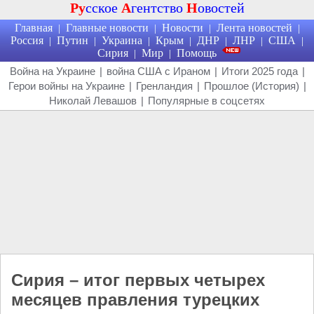
Ру
сское
А
гентство
Н
овостей
Главная
Главные новости
Новости
Лента новостей
|
|
|
|
Россия
Путин
Украина
Крым
ДНР
ЛНР
США
|
|
|
|
|
|
|
Сирия
Мир
Помощь
|
|
Война на Украине
|
война США с Ираном
|
Итоги 2025 года
|
Герои войны на Украине
|
Гренландия
|
Прошлое (История)
|
Николай Левашов
|
Популярные в соцсетях
Сирия – итог первых четырех
месяцев правления турецких