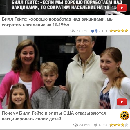
Билл Гейтс: «хорошо поработав над вакцинами, мы
сократим население на 10-15%»
77 129
7 191
Почему Билл Гейтс и элиты США отказываются
вакцинировать своих детей
84 699
4 037