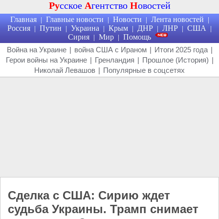
Ру
сское
А
гентство
Н
овостей
Главная
Главные новости
Новости
Лента новостей
|
|
|
|
Россия
Путин
Украина
Крым
ДНР
ЛНР
США
|
|
|
|
|
|
|
Сирия
Мир
Помощь
|
|
Война на Украине
|
война США с Ираном
|
Итоги 2025 года
|
Герои войны на Украине
|
Гренландия
|
Прошлое (История)
|
Николай Левашов
|
Популярные в соцсетях
Сделка с США: Сирию ждет
судьба Украины. Трамп снимает