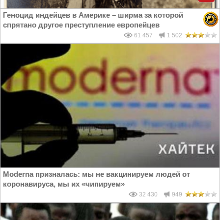
Геноцид индейцев в Америке – ширма за которой
спрятано другое преступление европейцев
61 457
1 502
Moderna призналась: мы не вакцинируем людей от
коронавируса, мы их «чипируем»
32 430
949