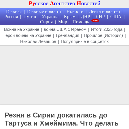
Ру
сское
А
гентство
Н
овостей
Главная
Главные новости
Новости
Лента новостей
|
|
|
|
Россия
Путин
Украина
Крым
ДНР
ЛНР
США
|
|
|
|
|
|
|
Сирия
Мир
Помощь
|
|
Война на Украине
|
война США с Ираном
|
Итоги 2025 года
|
Герои войны на Украине
|
Гренландия
|
Прошлое (История)
|
Николай Левашов
|
Популярные в соцсетях
Резня в Сирии докатилась до
Тартуса и Хмеймима. Что делать