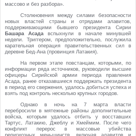
массово и без разбора».
Столкновения между силами безопасности
новых властей страны и отрядами алавитов,
поддерживающими бывшего президента Сирии
Башара Асада
вспыхнули в начале минувшей
недели. Триггером, предположительно, послужила
карательная операция правительственных сил в
деревне Бед-Ана (провинция Латакия).
На первом этапе повстанцам, которыми, по
информации ряда источников, руководили высшие
офицеры Сирийской армии периода правления
Асада, ранее отказавшиеся поддержать президента
в период его свержения, удалось добиться успеха и
взять под контроль несколько крупных городов.
Однако в ночь на 7 марта власти
перебросили в мятежные районы дополнительные
войска, которым удалось отбить у восставших
Тартус, Латакию, Джеблу и Хмеймим. После чего
конфликт перерос в массовые убийства
религиозных меньшинств, включая алавитов и