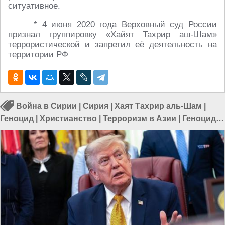
ситуативное.
* 4 июня 2020 года Верховный суд России
признал группировку «Хайят Тахрир аш-Шам»
террористической и запретил её деятельность на
территории РФ
Война в Сирии
|
Сирия
|
Хаят Тахрир аль-Шам
|
Геноцид
|
Христианство
|
Терроризм в Азии
|
Геноциды
в Мире
|
Терроризм в Сирии