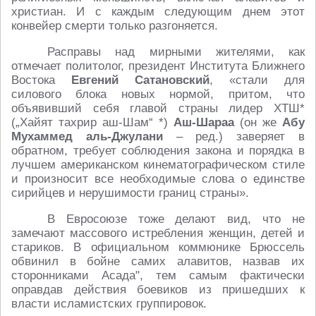
христиан. И с каждым следующим днем этот
конвейер смерти только разгоняется.
Расправы над мирными жителями, как
отмечает политолог, президент Института Ближнего
Востока
Евгений Сатановский
, «стали для
силового блока новых нормой, притом, что
объявивший себя главой страны лидер ХТШ*
(„Хайят тахрир аш-Шам“ *)
Аш-Шараа
(он же
Абу
Мухаммед аль-Джулани
– ред.) заверяет в
обратном, требует соблюдения закона и порядка в
лучшем американском кинематографическом стиле
и произносит все необходимые слова о единстве
сирийцев и нерушимости границ страны».
В Евросоюзе тоже делают вид, что не
замечают массового истребления женщин, детей и
стариков. В официальном коммюнике Брюссель
обвинил в бойне самих алавитов, назвав их
сторонниками Асада", тем самым фактически
оправдав действия боевиков из пришедших к
власти исламистских группировок.