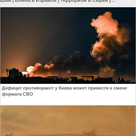
Шам
|
Война в Израиле
|
Терроризм в Сирии
|
Терроризм в Азии
|
Терроризм в мире
Дефицит противоракет у Киева может привести к смене
формата СВО