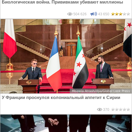
Биологическая война. Прививками убивают миллионы
504 626
43 650
У Франции проснулся колониальный аппетит к Сирии
370