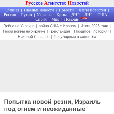
Ру
сское
А
гентство
Н
овостей
Главная
Главные новости
Новости
Лента новостей
|
|
|
|
Россия
Путин
Украина
Крым
ДНР
ЛНР
США
|
|
|
|
|
|
|
Сирия
Мир
Помощь
|
|
Война на Украине
|
война США с Ираном
|
Итоги 2025 года
|
Герои войны на Украине
|
Гренландия
|
Прошлое (История)
|
Николай Левашов
|
Популярные в соцсетях
Попытка новой резни, Израиль
под огнём и неожиданные