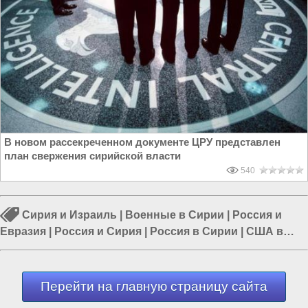
В новом рассекреченном документе ЦРУ представлен
план свержения сирийской власти
540
Сирия и Израиль
|
Военные в Сирии
|
Россия и
Евразия
|
Россия и Сирия
|
Россия в Сирии
|
США в
Сирии
|
Политика в мире
Перейти на главную страницу сайта