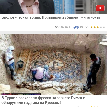
Биологическая война. Прививками убивают миллионы
504 624
43 650
В Турции раскопали фрески «древнего Рима» и
обнаружили надписи на Русском!