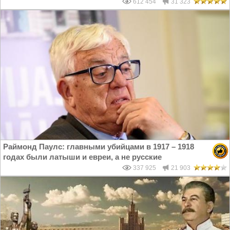
612 454
31 323
Раймонд Паулс: главными убийцами в 1917 – 1918
годах были латыши и евреи, а не русские
337 925
21 903