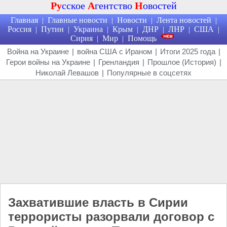
Ру
сское
А
гентство
Н
овостей
Главная
Главные новости
Новости
Лента новостей
|
|
|
|
Россия
Путин
Украина
Крым
ДНР
ЛНР
США
|
|
|
|
|
|
|
Сирия
Мир
Помощь
|
|
Война на Украине
|
война США с Ираном
|
Итоги 2025 года
|
Герои войны на Украине
|
Гренландия
|
Прошлое (История)
|
Николай Левашов
|
Популярные в соцсетях
Захватившие власть в Сирии
террористы разорвали договор с