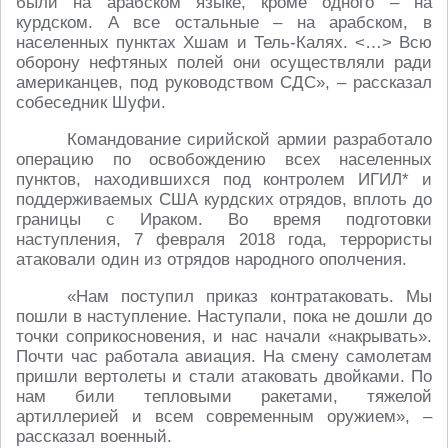
были на арабском языке, кроме одного – на
курдском. А все остальные – на арабском, в
населенных пунктах Хшам и Тель-Калях. <…> Всю
оборону нефтяных полей они осуществляли ради
американцев, под руководством СДС», – рассказал
собеседник Шуфи.
Командование сирийской армии разработало
операцию по освобождению всех населенных
пунктов, находившихся под контролем ИГИЛ* и
поддерживаемых США курдских отрядов, вплоть до
границы с Ираком. Во время подготовки
наступления, 7 февраля 2018 года, террористы
атаковали один из отрядов народного ополчения.
«Нам поступил приказ контратаковать. Мы
пошли в наступление. Наступали, пока не дошли до
точки соприкосновения, и нас начали «накрывать».
Почти час работала авиация. На смену самолетам
пришли вертолеты и стали атаковать двойками. По
нам били тепловыми ракетами, тяжелой
артиллерией и всем современным оружием», –
рассказал военный.