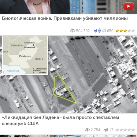
Биологическая война. Прививками убивают миллионы
504 602
43 650
«Ликвидация бен Ладена» была просто спектаклем
спецслужб США
2 754
17