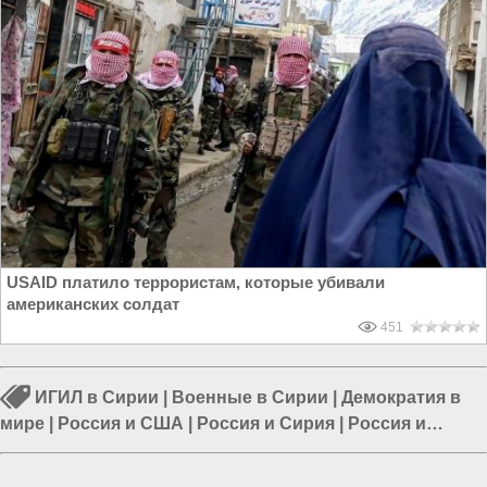
USAID платило террористам, которые убивали
американских солдат
451
ИГИЛ в Сирии
|
Военные в Сирии
|
Демократия в
мире
|
Россия и США
|
Россия и Сирия
|
Россия и
Евразия
|
Россия и Запад