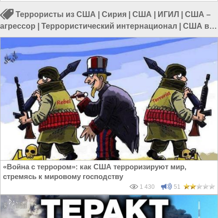
Террористы из США
|
Сирия
|
США
|
ИГИЛ
|
США –
агрессор
|
Террористический интернационал
|
США в
Сирии
|
Россия в Сирии
«Война с террором»: как США терроризируют мир,
стремясь к мировому господству
1 430
51