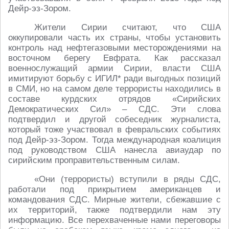
Дейр-эз-Зором.
Жители Сирии считают, что США
оккупировали часть их страны, чтобы установить
контроль над нефтегазовыми месторождениями на
восточном берегу Евфрата. Как рассказал
военнослужащий армии Сирии, власти США
имитируют борьбу с ИГИЛ* ради выгодных позиций
в СМИ, но на самом деле террористы находились в
составе курдских отрядов «Сирийских
Демократических Сил» – СДС. Эти слова
подтвердил и другой собеседник журналиста,
который тоже участвовал в февральских событиях
под Дейр-эз-Зором. Тогда международная коалиция
под руководством США нанесла авиаудар по
сирийским проправительственным силам.
«Они (террористы) вступили в ряды СДС,
работали под прикрытием американцев и
командования СДС. Мирные жители, сбежавшие с
их территорий, также подтвердили нам эту
информацию. Все перехваченные нами переговоры