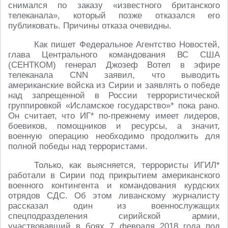
снимался по заказу «известного британского
телеканала», который позже отказался его
публиковать. Причины отказа очевидны.
Как пишет Федеральное Агентство Новостей,
глава Центрального командования ВС США
(СЕНТКОМ) генерал Джозеф Вотел в эфире
телеканала CNN заявил, что выводить
американские войска из Сирии и заявлять о победе
над запрещенной в России террористической
группировкой «Исламское государство»* пока рано.
Он считает, что ИГ* по-прежнему имеет лидеров,
боевиков, помощников и ресурсы, а значит,
военную операцию необходимо продолжить для
полной победы над террористами.
Только, как выясняется, террористы ИГИЛ*
работали в Сирии под прикрытием американского
военного контингента и командования курдских
отрядов СДС. Об этом ливанскому журналисту
рассказал один из военнослужащих
спецподразделения сирийской армии,
участвовавший в боях 7 февраля 2018 года под