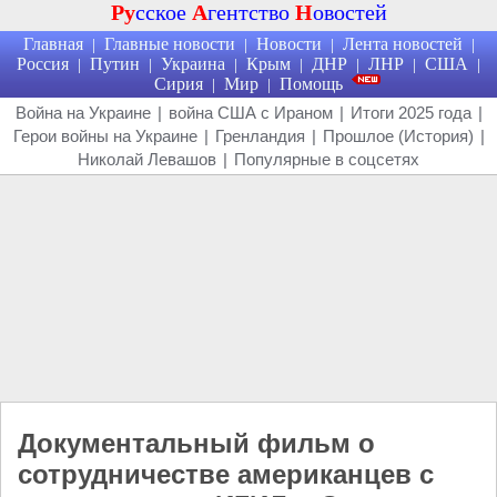
Ру
сское
А
гентство
Н
овостей
Главная
Главные новости
Новости
Лента новостей
|
|
|
|
Россия
Путин
Украина
Крым
ДНР
ЛНР
США
|
|
|
|
|
|
|
Сирия
Мир
Помощь
|
|
Война на Украине
|
война США с Ираном
|
Итоги 2025 года
|
Герои войны на Украине
|
Гренландия
|
Прошлое (История)
|
Николай Левашов
|
Популярные в соцсетях
Документальный фильм о
сотрудничестве американцев с