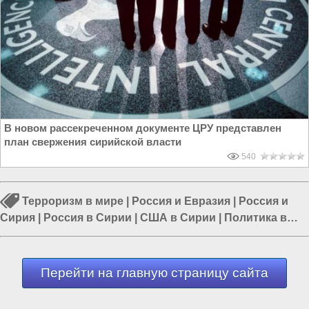
В новом рассекреченном документе ЦРУ представлен
план свержения сирийской власти
540
Терроризм в мире
|
Россия и Евразия
|
Россия и
Сирия
|
Россия в Сирии
|
США в Сирии
|
Политика в
мире
|
Россия и Запад
Перейти на главную страницу сайта