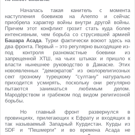
Началась такая канитель с момента
наступления боевиков на Алеппо и сейчас
приобрела характер войны внутри другой войны.
Причем этот конфликт грозит стать куда более
интенсивным, чем борьба со струсившей армией
Башара Асада
. Турки фактически воюют здесь на
два фронта. Первый – это регулярно выходящие из-
под контроля разномастные боевики из
запрещенной ХТШ, на чьих штыках и пришло к
власти нынешнее руководство в Дамаске. Этих
новоявленных "демократов" из околорелигиозных
сект грозному турецкому "султану" натурально
приходится усмирять, поскольку они регулярно
пытаются заниматься любимым делом.
Мародёрством и грабежом под видом религиозной
борьбы.
Но главный фронт развернулся в
провинциях, прилегающих к Ефрату и входящих в
так называемый Западный Курдистан. Курды из
SDF и "Пешмерги" и во времена Асада не