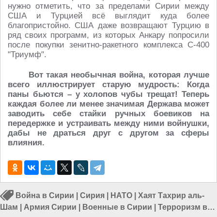
нужно отметить, что за пределами Сирии между
США и Турцией всё выглядит куда более
благопристойно. США даже возвращают Турцию в
ряд своих программ, из которых Анкару попросили
после покупки зенитно-ракетного комплекса С-400
"Триумф".
Вот такая необычная война, которая лучше
всего иллюстрирует старую мудрость: Когда
паны бьются – у холопов чубы трещат! Теперь
каждая более ли менее значимая Держава может
заводить себе стайки ручных боевиков на
передержке и устраивать между ними войнушки,
дабы не драться друг с другом за сферы
влияния.
Война в Сирии
|
Сирия
|
НАТО
|
Хаят Тахрир аль-
Шам
|
Армия Сирии
|
Военные в Сирии
|
Терроризм в