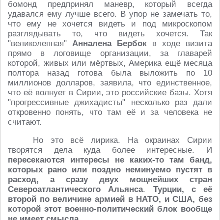
бомонд предпринял маневр, который всегда
удавался ему лучше всего. В упор не замечать то,
что ему не хочется видеть и под микроскопом
разглядывать то, что видеть хочется. Так
"великолепная"
Анналена Бербок
в ходе визита
прямо в логовище организации, за главарей
которой, живых или мёртвых, Америка ещё месяца
полтора назад готова была выложить по 10
миллионов долларов, заявила, что единственное,
что её волнует в Сирии, это российские базы. Хотя
"прогрессивные джихадисты" несколько раз дали
откровенно понять, что там её и за человека не
считают.
Но это всё лирика. На окраинах Сирии
творятся дела куда более интересные. И
пересекаются интересы не каких-то там банд,
которых рано или поздно неминуемо пустят в
расход, а сразу двух мощнейших стран
Североатлантического Альянса
.
Турции, с её
второй по величине армией в НАТО, и США, без
которой этот военно-политический блок вообще
не имеет смысла.