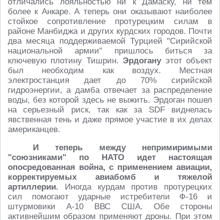
отличались лояльностью ни к Дамаску, ни тем
более к Анкаре. А теперь они оказывают наиболее
стойкое сопротивление протурецким силам в
районе Манбиджа и других курдских городов. Почти
два месяца поддерживаемой Турцией "Сирийской
национальной армии" пришлось биться за
ключевую плотину Тишрин.
Эрдогану
этот объект
был необходим как воздух. Местная
электростанция дает до 70% сирийской
гидроэнергии, а дамба отвечает за распределение
воды, без которой здесь не выжить. Эрдоган пошел
на серьезный риск, так как за SDF виднелась
явственная тень и даже прямое участие в их делах
американцев.
И теперь между непримиримыми
"союзниками" по НАТО идет настоящая
опосредованная война, с применением авиации,
корректируемых авиабомб и тяжелой
артиллерии.
Иногда курдам против протурецких
сил помогают ударные истребители Ф-16 и
штурмовики А-10 ВВС США. Обе стороны
активнейшим образом применяют дроны. При этом