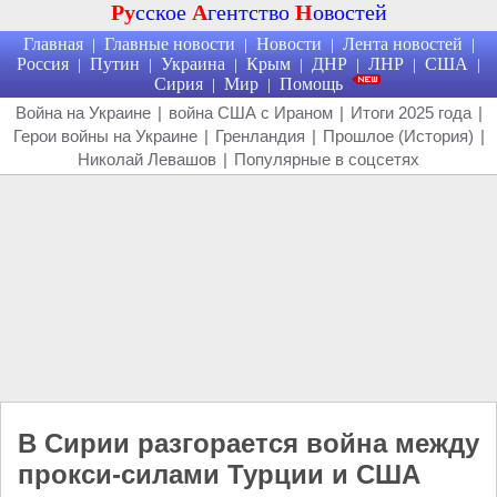
Ру
сское
А
гентство
Н
овостей
Главная
Главные новости
Новости
Лента новостей
|
|
|
|
Россия
Путин
Украина
Крым
ДНР
ЛНР
США
|
|
|
|
|
|
|
Сирия
Мир
Помощь
|
|
Война на Украине
|
война США с Ираном
|
Итоги 2025 года
|
Герои войны на Украине
|
Гренландия
|
Прошлое (История)
|
Николай Левашов
|
Популярные в соцсетях
В Сирии разгорается война между
прокси-силами Турции и США