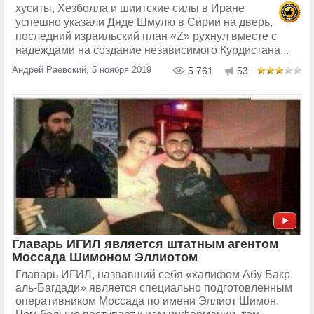
хуситы, Хезболла и шиитские силы в Иране
успешно указали Дяде Шмулю в Сирии на дверь,
последний израильский план «Z» рухнул вместе с
надеждами на создание независимого Курдистана...
Андрей Раевский, 5 ноября 2019
5 761
53
Главарь ИГИЛ является штатным агентом
Моссада Шимоном Эллиотом
Главарь ИГИЛ, назвавший себя «халифом Абу Бакр
аль-Багдади» является специально подготовленным
оперативником Моссада по имени Эллиот Шимон.