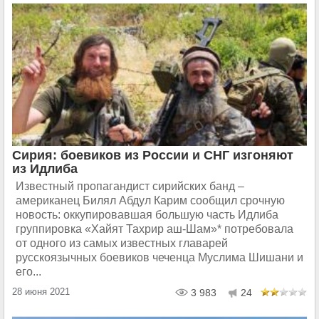
Сирия: боевиков из России и СНГ изгоняют
из Идлиба
Известный пропагандист сирийских банд –
американец Билял Абдул Карим сообщил срочную
новость: оккупировавшая большую часть Идлиба
группировка «Хайят Тахрир аш-Шам»* потребовала
от одного из самых известных главарей
русскоязычных боевиков чеченца Муслима Шишани и
его...
28 июня 2021
3 983
24