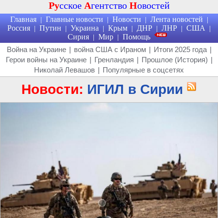
Ру
сское
А
гентство
Н
овостей
Главная
Главные новости
Новости
Лента новостей
|
|
|
|
Россия
Путин
Украина
Крым
ДНР
ЛНР
США
|
|
|
|
|
|
|
Сирия
Мир
Помощь
|
|
Война на Украине
|
война США с Ираном
|
Итоги 2025 года
|
Герои войны на Украине
|
Гренландия
|
Прошлое (История)
|
Николай Левашов
|
Популярные в соцсетях
Новости:
ИГИЛ в Сирии