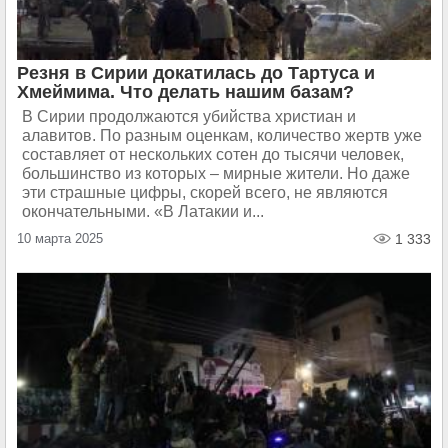
Резня в Сирии докатилась до Тартуса и
Хмеймима. Что делать нашим базам?
В Сирии продолжаются убийства христиан и
алавитов. По разным оценкам, количество жертв уже
составляет от нескольких сотен до тысячи человек,
большинство из которых – мирные жители. Но даже
эти страшные цифры, скорей всего, не являются
окончательными. «В Латакии и...
10 марта 2025
1 333