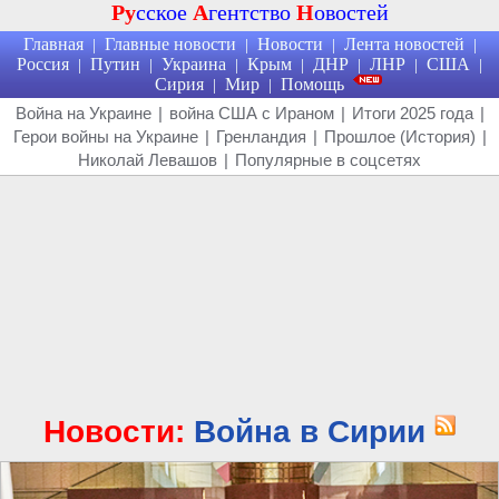
Ру
сское
А
гентство
Н
овостей
Главная
Главные новости
Новости
Лента новостей
|
|
|
|
Россия
Путин
Украина
Крым
ДНР
ЛНР
США
|
|
|
|
|
|
|
Сирия
Мир
Помощь
|
|
Война на Украине
|
война США с Ираном
|
Итоги 2025 года
|
Герои войны на Украине
|
Гренландия
|
Прошлое (История)
|
Николай Левашов
|
Популярные в соцсетях
Новости:
Война в Сирии