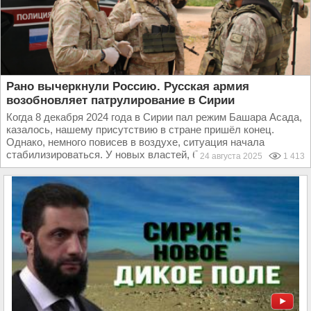
Рано вычеркнули Россию. Русская армия
возобновляет патрулирование в Сирии
Когда 8 декабря 2024 года в Сирии пал режим Башара Асада,
казалось, нашему присутствию в стране пришёл конец.
Однако, немного повисев в воздухе, ситуация начала
стабилизироваться. У новых властей, безусловно...
24 августа 2025
1 413