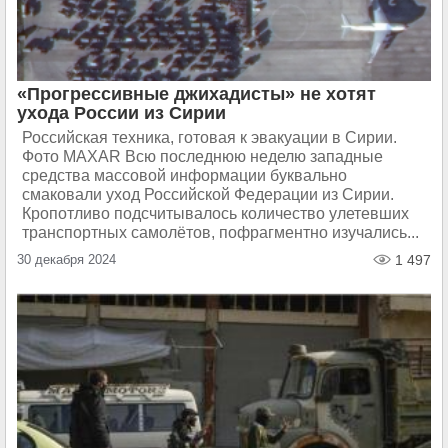
«Прогрессивные джихадисты» не хотят
ухода России из Сирии
Российская техника, готовая к эвакуации в Сирии.
Фото MAXAR Всю последнюю неделю западные
средства массовой информации буквально
смаковали уход Российской Федерации из Сирии.
Кропотливо подсчитывалось количество улетевших
транспортных самолётов, пофрагментно изучались...
30 декабря 2024
1 497