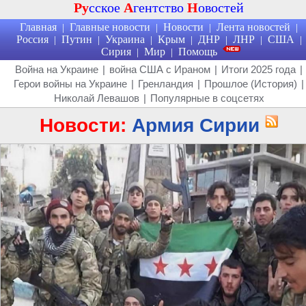
Ру
сское
А
гентство
Н
овостей
Главная
Главные новости
Новости
Лента новостей
|
|
|
|
Россия
Путин
Украина
Крым
ДНР
ЛНР
США
|
|
|
|
|
|
|
Сирия
Мир
Помощь
|
|
Война на Украине
|
война США с Ираном
|
Итоги 2025 года
|
Герои войны на Украине
|
Гренландия
|
Прошлое (История)
|
Николай Левашов
|
Популярные в соцсетях
Новости:
Армия Сирии