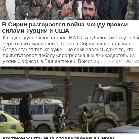
В Сирии разгорается война между прокси-
силами Турции и США
Как две крупнейшие страны НАТО зарубились между собо
через своих марионеток То что в Сирии после падения
Асада станет только хуже – не сомневались даже те, кто
приветствовал победу «прогрессивных джихадистов» из
уютных офисов в Вашингтоне и Брюсселе. Сейчас...
3 февраля 2025
1 0
Крупномасштабные столкновения в Сирии