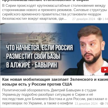
В Сирии происходят крупномасштабные столкновения между
сторонниками нового и прежнего режимов. Силовые структуры
сирийского временного правительства установили «кордон
безопасности» вокруг кварталов, где...
27 декабря 2024
1 8
Как новая мобилизация закопает Зеленского и каки
козыри есть у России против США
Политический обозреватель Дмитрий Бавырин в студии
Украина.ру подробно разобрал ситуацию в Сирии и её
последствия для Ближнего Востока и для России, рассказал о
переговорах по Украине, а также о конфликте...
13 декабря 2024
79